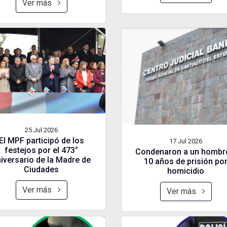
Ver más
25 Jul
2026
El MPF participó de los
17 Jul
2026
festejos por el 473°
Condenaron a un hombr
iversario de la Madre de
10 años de prisión po
Ciudades
homicidio
Ver más
Ver más