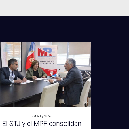
28 May
2026
El STJ y el MPF consolidan