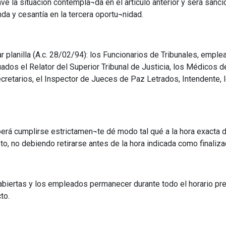
ave la situación contempla¬da en el artículo anterior y será sanc
da y cesantía en la tercera oportu¬nidad.
ar planilla (A.c. 28/02/94): los Funcionarios de Tribunales, emple
ados el Relator del Superior Tribunal de Justicia, los Médicos 
ecretarios, el Inspector de Jueces de Paz Letrados, Intendente,
berá cumplirse estrictamen¬te dé modo tal qué a la hora exacta dé
o, no debiendo retirarse antes de la hora indicada como finaliza
 abiertas y los empleados permanecer durante todo el horario pref
to.