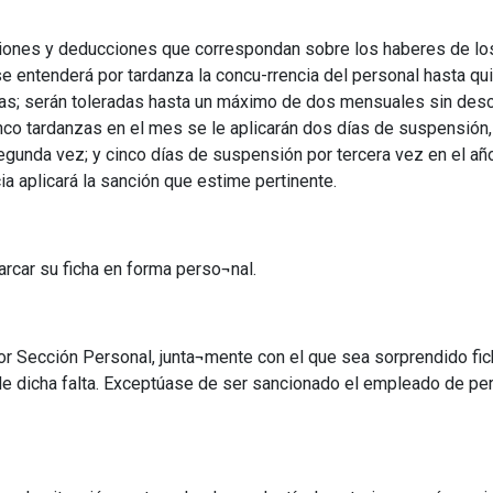
nciones y deducciones que correspondan sobre los haberes de lo
 se entenderá por tardanza la concu-rrencia del personal hasta q
tareas; serán toleradas hasta un máximo de dos mensuales sin des
inco tardanzas en el mes se le aplicarán dos días de suspensión,
gunda vez; y cinco días de suspensión por tercera vez en el año.
a aplicará la sanción que estime pertinente.
rcar su ficha en forma perso¬nal.
r Sección Personal, junta¬mente con el que sea sorprendido fich
e dicha falta. Exceptúase de ser sancionado el empleado de pers