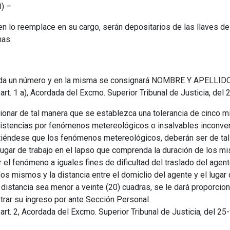
0) –
en lo reemplace en su cargo, serán depositarios de las llaves de 
mas.
gnada un número y en la misma se consignará NOMBRE Y APELLI
rt. 1 a), Acordada del Excmo. Superior Tribunal de Justicia, del 
cionar de tal manera que se establezca una tolerancia de cinco mi
asistencias por fenómenos metereológicos o insalvables inconven
Entiéndese que los fenómenos metereológicos, deberán ser de tal
 lugar de trabajo en el lapso que comprenda la duración de los
el fenómeno a iguales fines de dificultad del traslado del agent
los mismos y la distancia entre el domiclio del agente y el lugar 
a distancia sea menor a veinte (20) cuadras, se le dará proporcio
strar su ingreso por ante Sección Personal.
rt. 2, Acordada del Excmo. Superior Tribunal de Justicia, del 25