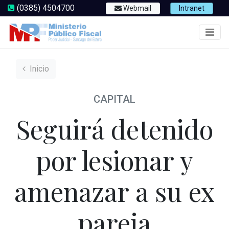
(0385) 4504700
Webmail
Intranet
Inicio
CAPITAL
Seguirá detenido
por lesionar y
amenazar a su ex
pareja