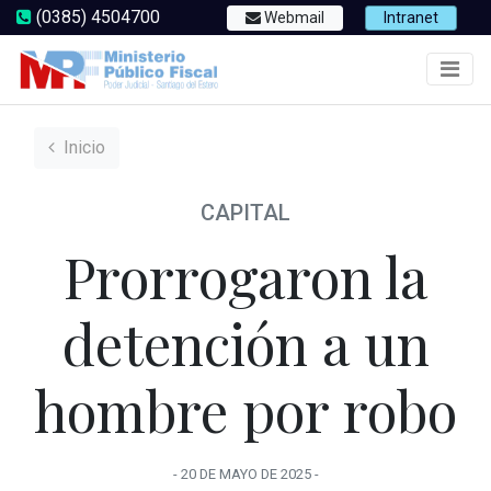
(0385) 4504700
Webmail
Intranet
Inicio
CAPITAL
Prorrogaron la
detención a un
hombre por robo
-
20 DE MAYO
DE
2025
-