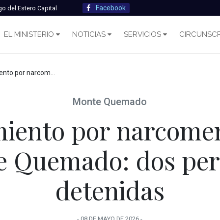
Facebook
go del Estero Capital
EL MINISTERIO
NOTICIAS
SERVICIOS
CIRCUNSCR
deo en Monte Quemado: dos personas detenidas
Monte Quemado
miento por narcome
e Quemado: dos per
detenidas
-
08 DE MAYO
DE
2026
-