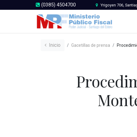
(0385) 4504700
Yrigoyen 706, Santia
Inicio
Gacetillas de prensa
Procedimiento por narcomenu
Procedi
Mont