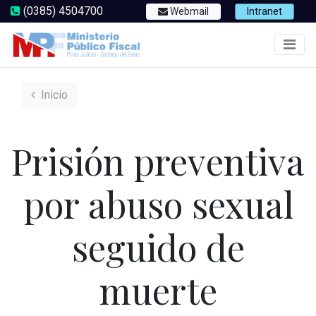
(0385) 4504700
Webmail
Intranet
Inicio
Prisión preventiva
por abuso sexual
seguido de
muerte