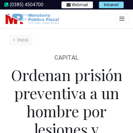
(0385) 4504700
Webmail
Intranet
Inicio
CAPITAL
Ordenan prisión
preventiva a un
hombre por
lesiones y