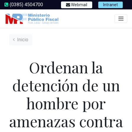
(0385) 4504700
Webmail
Intranet
Inicio
Ordenan la
detención de un
hombre por
amenazas contra