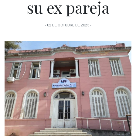
su ex pareja
-
02 DE OCTUBRE
DE
2025
-