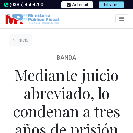
(0385) 4504700
Webmail
Intranet
Inicio
BANDA
Mediante juicio
abreviado, lo
condenan a tres
años de prisión