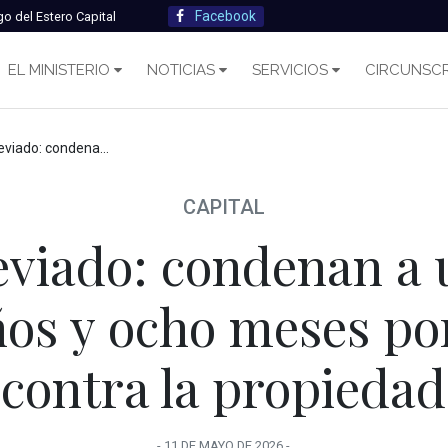
Facebook
go del Estero Capital
EL MINISTERIO
NOTICIAS
SERVICIOS
CIRCUNSCR
e a dos años y ocho meses por delitos contra la propiedad
CAPITAL
reviado: condenan a
ños y ocho meses por
contra la propiedad
-
11 DE MAYO
DE
2026
-