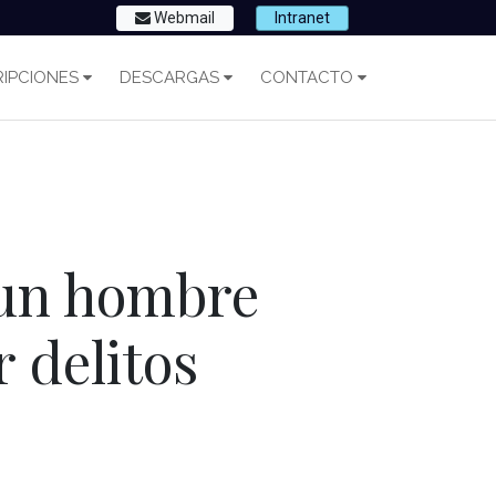
Webmail
Intranet
IPCIONES
DESCARGAS
CONTACTO
 un hombre
 delitos