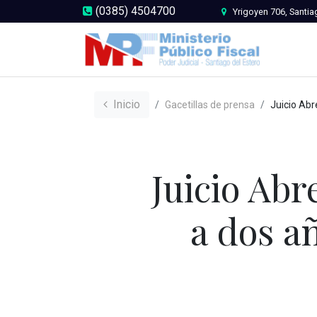
(0385) 4504700
Yrigoyen 706, Santia
Inicio
Gacetillas de prensa
Juicio Abreviado: condenan a un hombr
Juicio Ab
a dos a