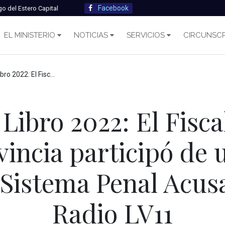
Facebook
go del Estero Capital
EL MINISTERIO
NOTICIAS
SERVICIOS
CIRCUNSCR
incia participó de un debate sobre el Sistema Penal Acusatorio en Radio LV11
 Libro 2022: El Fisc
vincia participó de
 Sistema Penal Acus
Radio LV11