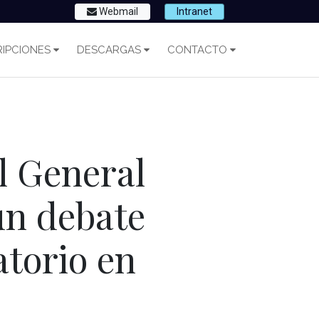
Webmail
Intranet
IPCIONES
DESCARGAS
CONTACTO
al General
 un debate
atorio en