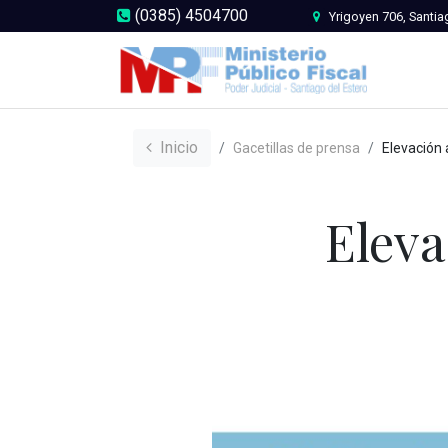
(0385) 4504700
Yrigoyen 706, Santia
Inicio
Gacetillas de prensa
Elevación a juicio
Eleva