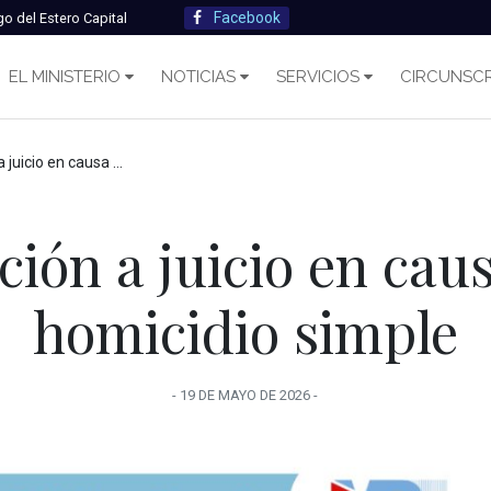
Facebook
go del Estero Capital
EL MINISTERIO
NOTICIAS
SERVICIOS
CIRCUNSCR
 en causa por homicidio simple
ción a juicio en cau
homicidio simple
-
19 DE MAYO
DE
2026
-