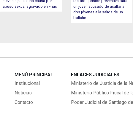
Elevan a juicio una causa por
Dictaron prisión preventiva para
abuso sexual agravado en Frías
un joven acusado de asaltar a
dos jóvenes a la salida de un
boliche
MENÚ PRINCIPAL
ENLACES JUDICIALES
Institucional
Ministerio de Justicia de la N
Noticias
Ministerio Público Fiscal de l
Contacto
Poder Judicial de Santiago de