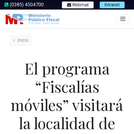
(0385) 4504700
Webmail
Intranet
Inicio
El programa
“Fiscalías
móviles” visitará
la localidad de