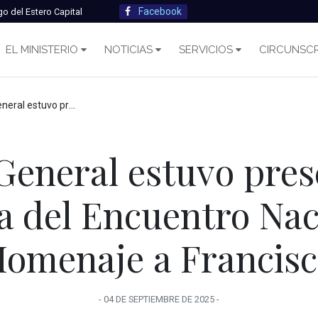
Facebook
go del Estero Capital
EL MINISTERIO
NOTICIAS
SERVICIOS
CIRCUNSCR
a apertura del Encuentro Nacional en Homenaje a Francisco
 General estuvo pres
a del Encuentro Nac
omenaje a Francis
-
04 DE SEPTIEMBRE
DE
2025
-