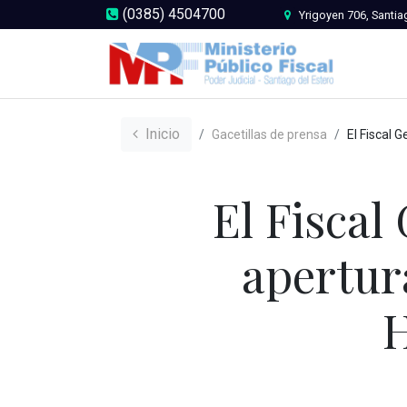
(0385) 4504700
Yrigoyen 706, Santia
Inicio
Gacetillas de prensa
El Fiscal General estuvo presente en l
El Fiscal
apertur
H