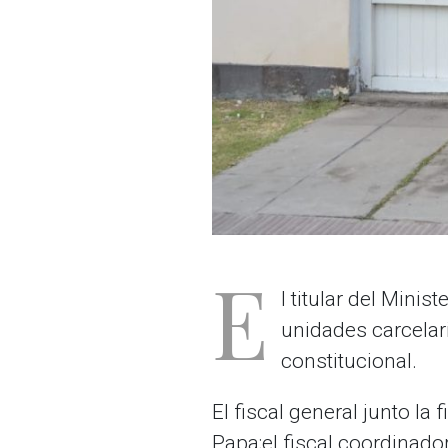
E
l titular del Minis
unidades carcelar
constitucional.
El fiscal general junto la 
Papa;el fiscal coordinado