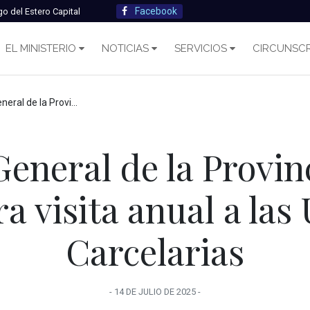
Facebook
go del Estero Capital
EL MINISTERIO
NOTICIAS
SERVICIOS
CIRCUNSCR
ealizó la primera visita anual a las Unidades Carcelarias
General de la Provin
ra visita anual a las
Carcelarias
-
14 DE JULIO
DE
2025
-