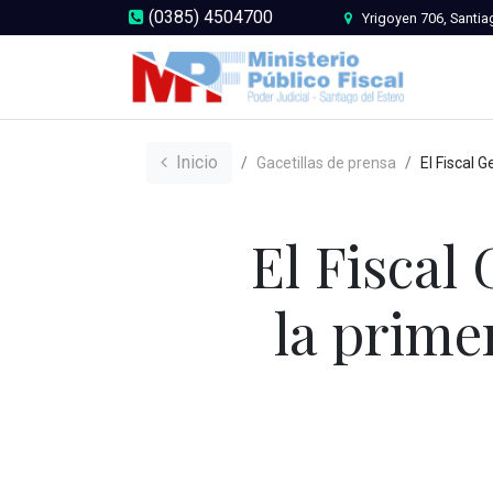
(0385) 4504700
Yrigoyen 706, Santia
Inicio
Gacetillas de prensa
El Fiscal General de la Provincia r
El Fiscal 
la prime