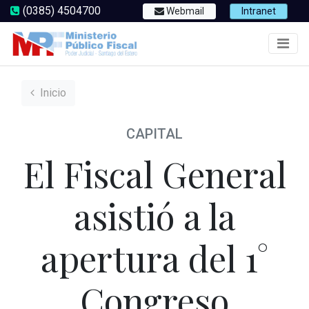
(0385) 4504700
Webmail
Intranet
Inicio
CAPITAL
El Fiscal General
asistió a la
apertura del 1°
Congreso