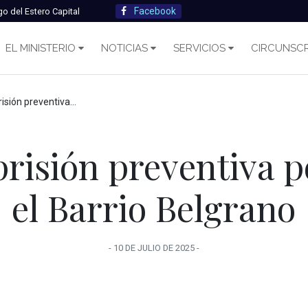
Facebook
go del Estero Capital
EL MINISTERIO
NOTICIAS
SERVICIOS
CIRCUNSCR
ntiva por robo en el Barrio Belgrano
prisión preventiva p
el Barrio Belgrano
-
10 DE JULIO
DE
2025
-