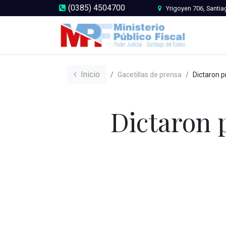
(0385) 4504700
Yrigoyen 706, Santia
Inicio
Gacetillas de prensa
Dictaron prisión preve
Dictaron 