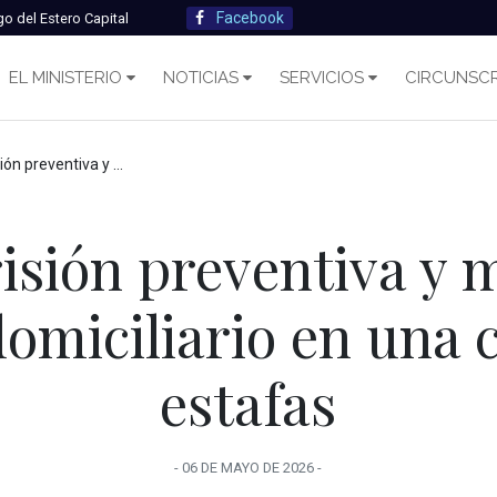
Facebook
go del Estero Capital
EL MINISTERIO
NOTICIAS
SERVICIOS
CIRCUNSCR
ienen arresto domiciliario en una causa por estafas
isión preventiva y
domiciliario en una 
estafas
-
06 DE MAYO
DE
2026
-