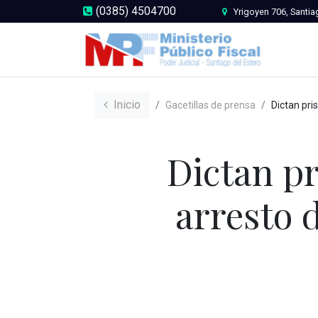
(0385) 4504700
Yrigoyen 706, Santia
Inicio
Gacetillas de prensa
Dictan prisión preventiva y mant
Dictan pr
arresto 