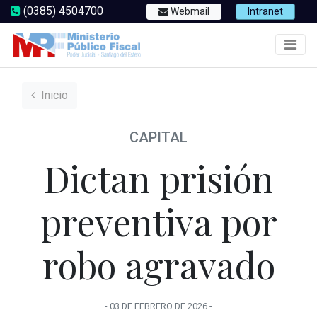
(0385) 4504700
Webmail
Intranet
Inicio
CAPITAL
Dictan prisión
preventiva por
robo agravado
-
03 DE FEBRERO
DE
2026
-