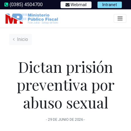
(0385) 4504700
Webmail
Intranet
Inicio
Dictan prisión
preventiva por
abuso sexual
-
29 DE JUNIO
DE
2026
-