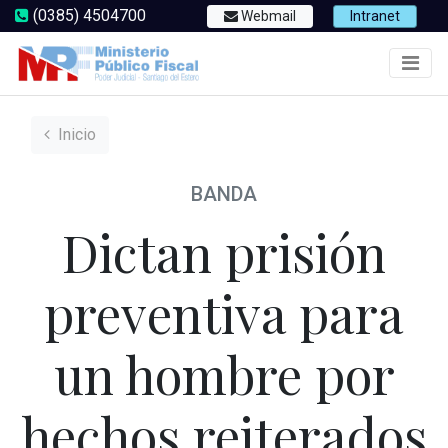
(0385) 4504700
Webmail
Intranet
Inicio
BANDA
Dictan prisión
preventiva para
un hombre por
hechos reiterados