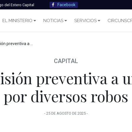
Facebook
go del Estero Capital
EL MINISTERIO
NOTICIAS
SERVICIOS
CIRCUNSCR
tiva a un hombre por diversos robos
CAPITAL
isión preventiva a
por diversos robos
-
25 DE AGOSTO
DE
2025
-