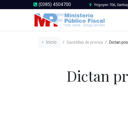
(0385) 4504700
Yrigoyen 706, Santia
Inicio
Gacetillas de prensa
Dictan prisión preven
Dictan pr