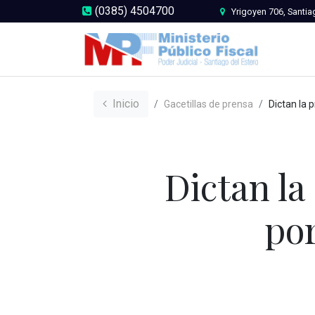
(0385) 4504700
Yrigoyen 706, Santia
Inicio
Gacetillas de prensa
Dictan la prisión preventi
Dictan la
por