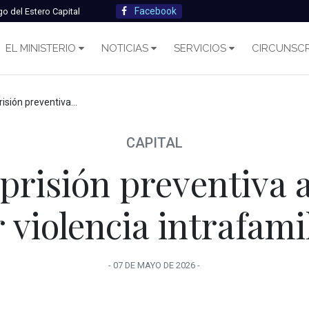
Facebook
go del Estero Capital
EL MINISTERIO
NOTICIAS
SERVICIOS
CIRCUNSCR
va a un joven por violencia intrafamiliar
CAPITAL
 prisión preventiva 
 violencia intrafami
-
07 DE MAYO
DE
2026
-