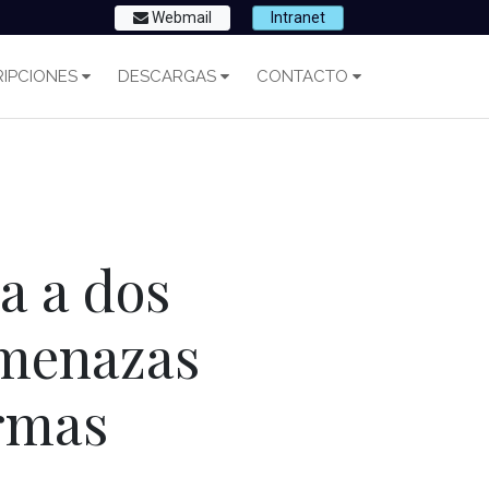
Webmail
Intranet
IPCIONES
DESCARGAS
CONTACTO
a a dos
amenazas
armas