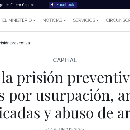
Facebook
go del Estero Capital
EL MINISTERIO
NOTICIAS
SERVICIOS
CIRCUNSCR
mbres por usurpación, amenazas calificadas y abuso de armas
CAPITAL
 la prisión preventiv
 por usurpación, 
ficadas y abuso de 
-
17 DE JUNIO
DE
2026
-