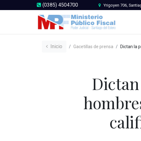
(0385) 4504700
Yrigoyen 706, Santia
Inicio
Gacetillas de prensa
Dictan la prisión preventiva a dos ho
Dictan
hombres
cali