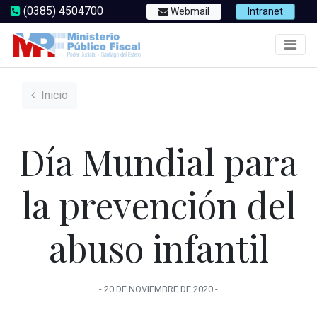
(0385) 4504700
Webmail
Intranet
Inicio
Día Mundial para
la prevención del
abuso infantil
-
20 DE NOVIEMBRE
DE
2020
-