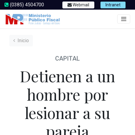
(0385) 4504700
Webmail
Intranet
Inicio
CAPITAL
Detienen a un
hombre por
lesionar a su
pareja