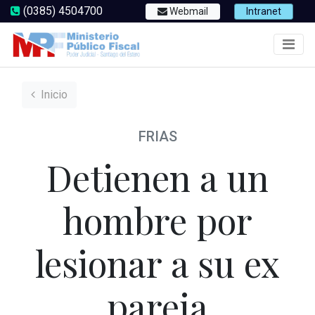
(0385) 4504700
Webmail
Intranet
Inicio
FRIAS
Detienen a un
hombre por
lesionar a su ex
pareja