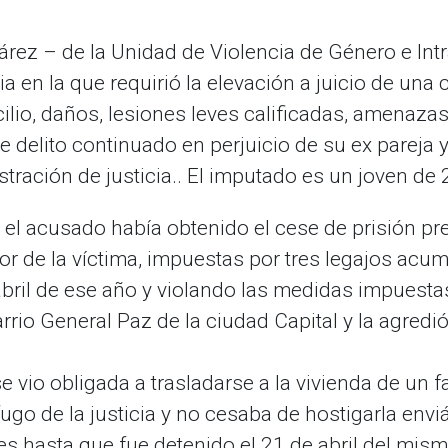
árez – de la Unidad de Violencia de Género e Intra
a en la que requirió la elevación a juicio de una 
cilio, daños, lesiones leves calificadas, amenaz
 delito continuado en perjuicio de su ex pareja 
stración de justicia.. El imputado es un joven de
, el acusado había obtenido el cese de prisión pr
vor de la víctima, impuestas por tres legajos ac
bril de ese año y violando las medidas impuestas
arrio General Paz de la ciudad Capital y la agred
se vio obligada a trasladarse a la vivienda de un f
go de la justicia y no cesaba de hostigarla envi
les hasta que fue detenido el 21 de abril del mis