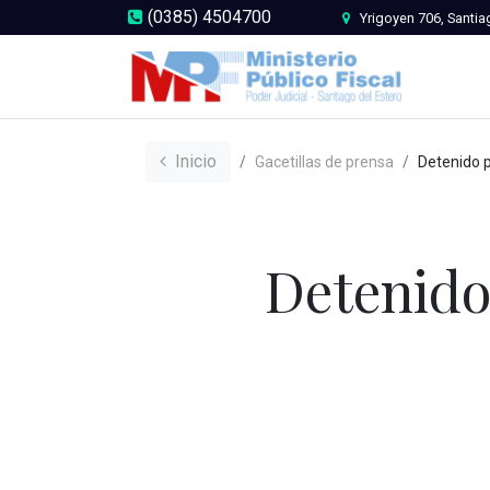
(0385) 4504700
Yrigoyen 706, Santia
Inicio
Gacetillas de prensa
Detenido por violen
Detenido 