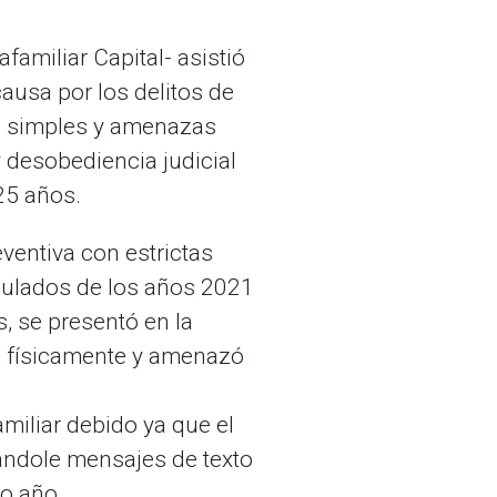
familiar Capital- asistió
causa por los delitos de
as simples y amenazas
y desobediencia judicial
 25 años.
eventiva con estrictas
umulados de los años 2021
, se presentó en la
ió físicamente y amenazó
amiliar debido ya que el
ándole mensajes de texto
mo año.