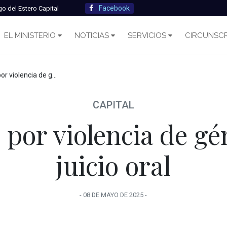
Facebook
go del Estero Capital
EL MINISTERIO
NOTICIAS
SERVICIOS
CIRCUNSCR
cia de género irá a juicio oral
CAPITAL
por violencia de gé
juicio oral
-
08 DE MAYO
DE
2025
-