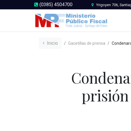
(0385) 4504700
Yrigoyen 706, Santia
Inicio
Gacetillas de prensa
Condenaron a un hombre a 15 años d
Condenar
prisión