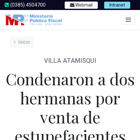
(0385) 4504700
Webmail
Intranet
Inicio
VILLA ATAMISQUI
Condenaron a dos
hermanas por
venta de
estupefacientes