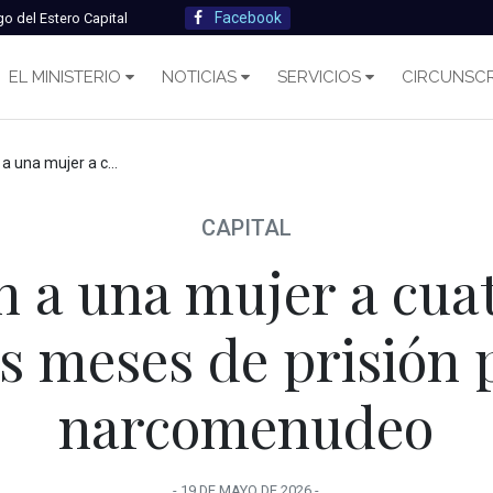
Facebook
go del Estero Capital
EL MINISTERIO
NOTICIAS
SERVICIOS
CIRCUNSCR
años y seis meses de prisión por narcomenudeo
CAPITAL
 a una mujer a cuat
is meses de prisión 
narcomenudeo
-
19 DE MAYO
DE
2026
-