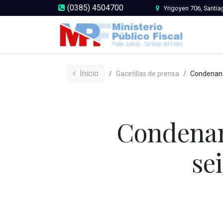
(0385) 4504700
Yrigoyen 706, Santia
Inicio
Gacetillas de prensa
Condenan a una mujer a cuatro 
Condenan
se