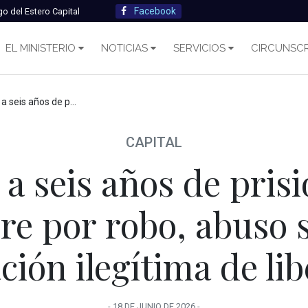
Facebook
go del Estero Capital
EL MINISTERIO
NOTICIAS
SERVICIOS
CIRCUNSCR
a hombre por robo, abuso sexual y privación ilegítima de libertad
CAPITAL
 seis años de prisi
re por robo, abuso s
ción ilegítima de li
-
18 DE JUNIO
DE
2026
-