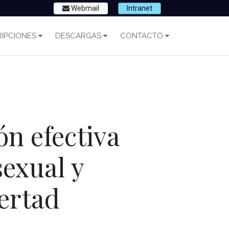
Webmail
Intranet
IPCIONES
DESCARGAS
CONTACTO
ón efectiva
exual y
bertad