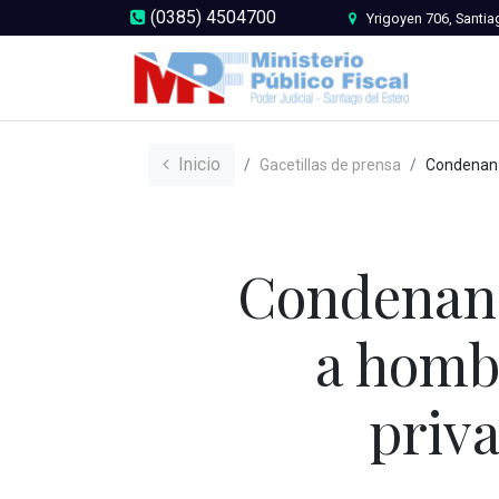
(0385) 4504700
Yrigoyen 706, Santia
Inicio
Gacetillas de prensa
Condenan a seis años de prisión efectiva 
Condenan a
a homb
priva