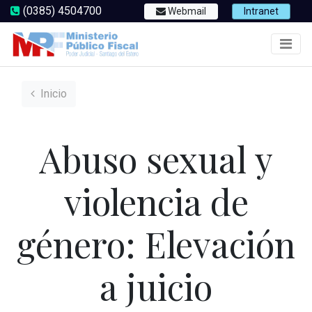
(0385) 4504700
Webmail
Intranet
Inicio
Abuso sexual y
violencia de
género: Elevación
a juicio