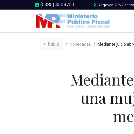
(0385) 4504700
Yrigoyen 706, Santia
Inicio
Novedades
Mediante juicio abreviado, condenan a una mujer a la pena de 4 años y 
Mediante 
una muj
me