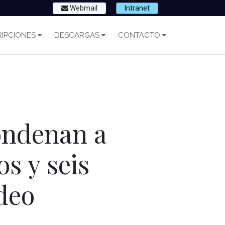
Webmail
Intranet
IPCIONES
DESCARGAS
CONTACTO
condenan a
s y seis
deo