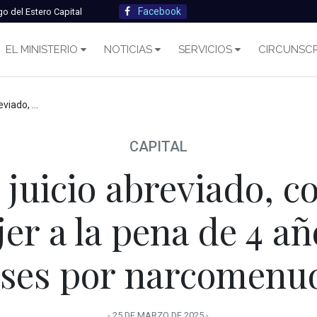
Facebook
go del Estero Capital
EL MINISTERIO
NOTICIAS
SERVICIOS
CIRCUNSCR
seis meses por narcomenudeo
CAPITAL
juicio abreviado, 
er a la pena de 4 año
ses por narcomenu
-
25 DE MARZO
DE
2025
-