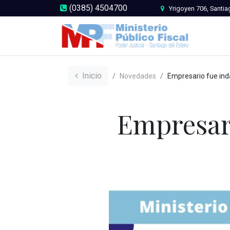
(0385) 4504700
Yrigoyen 706, Santia
Inicio
Novedades
Empresario fue indagado por l
Empresari