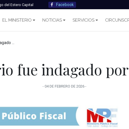
Facebook
go del Estero Capital
EL MINISTERIO
NOTICIAS
SERVICIOS
CIRCUNSCR
a fiscalía
o fue indagado por l
-
04 DE FEBRERO
DE
2026
-