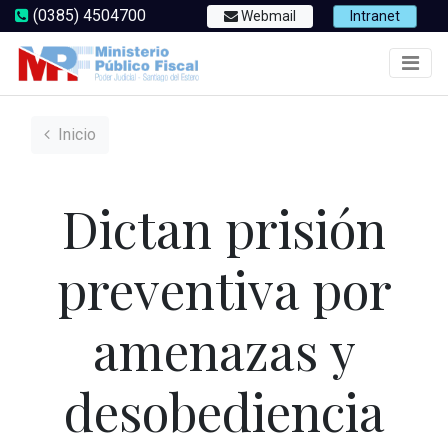
(0385) 4504700
Webmail
Intranet
Inicio
Dictan prisión
preventiva por
amenazas y
desobediencia