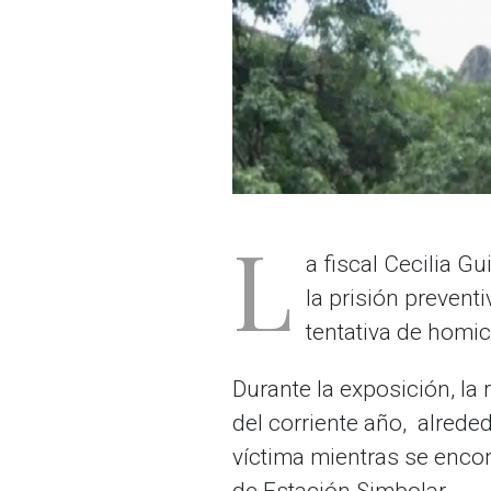
L
a fiscal Cecilia Gu
la prisión preven
tentativa de homic
Durante la exposición, la
del corriente año, alrede
víctima mientras se encon
de Estación Simbolar.