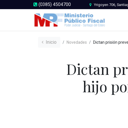
(0385) 4504700
Yrigoyen 706, Santia
Inicio
Novedades
Dictan prisión preventiva para padre e hijo por tentativa de homic
Dictan pr
hijo po