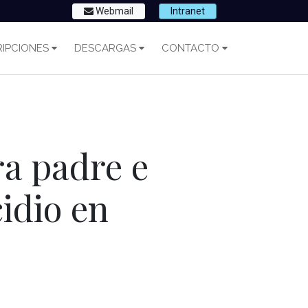
Webmail
Intranet
IPCIONES
DESCARGAS
CONTACTO
ra padre e
cidio en