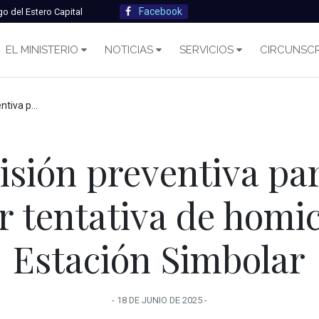
Facebook
go del Estero Capital
EL MINISTERIO
NOTICIAS
SERVICIOS
CIRCUNSCR
idio en Estación Simbolar
isión preventiva pa
r tentativa de homi
Estación Simbolar
-
18 DE JUNIO
DE
2025
-