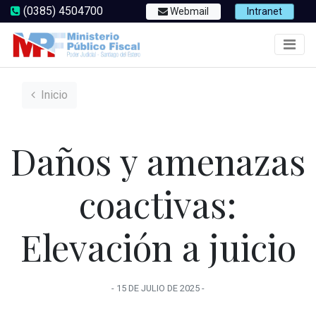
(0385) 4504700
Webmail
Intranet
Inicio
Daños y amenazas
coactivas:
Elevación a juicio
-
15 DE JULIO
DE
2025
-