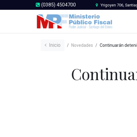
(0385) 4504700
Yrigoyen 706, Santia
Inicio
Novedades
Continuarán detenidos por el de
Continuar