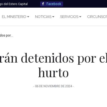
Facebook
go del Estero Capital
EL MINISTERIO
NOTICIAS
SERVICIOS
CIRCUNSCR
lito de hurto
án detenidos por el
hurto
-
06 DE NOVIEMBRE
DE
2024
-