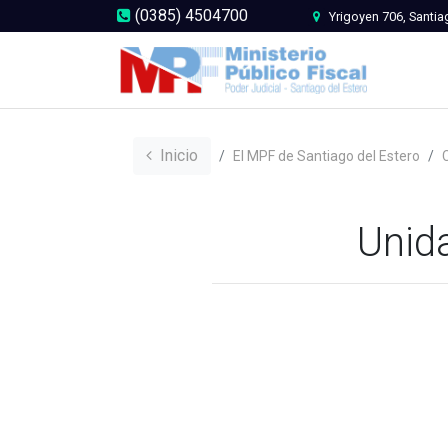
(0385) 4504700
Yrigoyen 706, Santia
Inicio
El MPF de Santiago del Estero
Unid