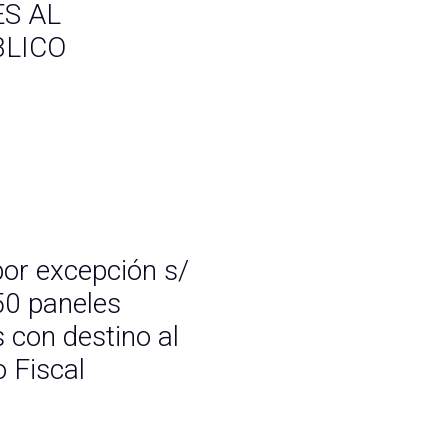
S AL
BLICO
or excepción s/
50 paneles
s con destino al
o Fiscal