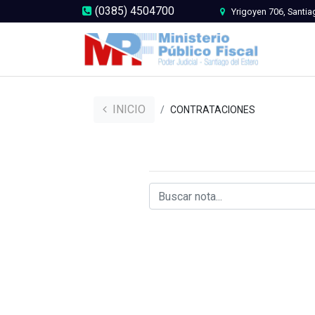
(0385) 4504700
Yrigoyen 706, Santia
INICIO
CONTRATACIONES