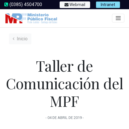
(0385) 4504700
Webmail
Intranet
Inicio
Taller de
Comunicación del
MPF
-
04 DE ABRIL
DE
2019
-