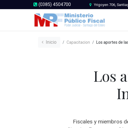
(0385) 4504700
Yrigoyen 706, Santia
Inicio
Capacitacion
Los aportes de las ciencias a la Inve
Los a
I
Fiscales y miembros de