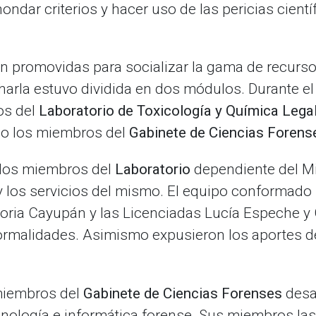
ondar criterios y hacer uso de las pericias cientí
on promovidas para socializar la gama de recurs
 charla estuvo dividida en dos módulos. Durante e
os del
Laboratorio de Toxicología y Química Lega
io los miembros del
Gabinete de Ciencias Forens
 los miembros del
Laboratorio
dependiente del Min
 los servicios del mismo. El equipo conformado 
Coria Cayupán y las Licenciadas Lucía Espeche y
ormalidades. Asimismo expusieron los aportes de 
miembros del
Gabinete de Ciencias Forenses
desar
minología e informática forense. Sus miembros las