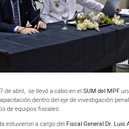
 de abril, se llevó a cabo en el
SUM del MPF
una
pacitación dentro del eje de investigación penal
os de equipos fiscales.
da estuvieron a cargo del
Fiscal General Dr. Luis 