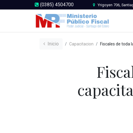
(0385) 4504700
Yrigoyen 706, Santia
Inicio
Capacitacion
Fiscales de toda la provincia se capacitaron en t
Fisca
capacita