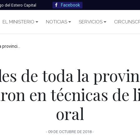
Facebook
go del Estero Capital
EL MINISTERIO
NOTICIAS
SERVICIOS
CIRCUNSCR
écnicas de litigación oral
les de toda la provin
ron en técnicas de l
oral
-
09 DE OCTUBRE
DE
2018
-