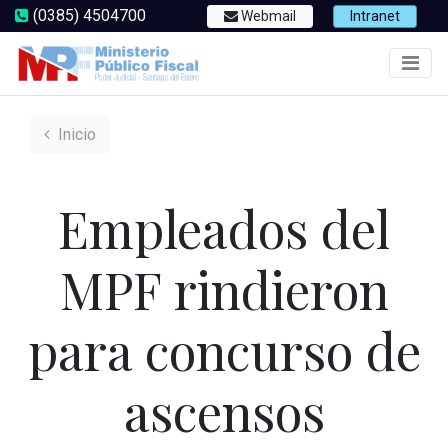
(0385) 4504700
Webmail
Intranet
Inicio
Empleados del
MPF rindieron
para concurso de
ascensos