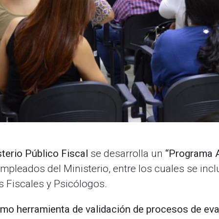
erio Público Fiscal
se desarrolla un
“Programa A
mpleados del Ministerio, entre los cuales se incl
s Fiscales y Psicólogos.
mo herramienta de validación de procesos de eva