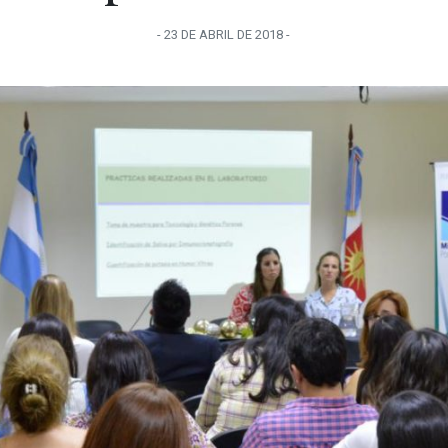
-
23 DE ABRIL
DE
2018
-