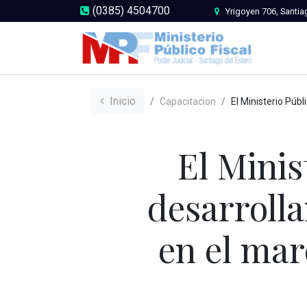
(0385) 4504700
Yrigoyen 706, Santia
Inicio
Capacitacion
El Ministerio Público Fiscal continúa desarrollando diversas charlas y talleres en el ma
El Minis
desarrolla
en el ma