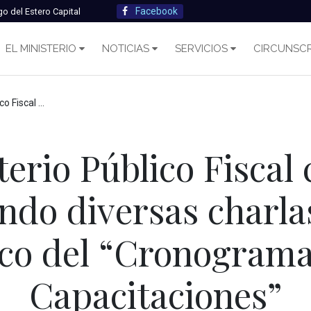
Facebook
go del Estero Capital
EL MINISTERIO
NOTICIAS
SERVICIOS
CIRCUNSCR
rco del “Cronograma Anual de Capacitaciones”
terio Público Fiscal
ndo diversas charlas
rco del “Cronograma
Capacitaciones”