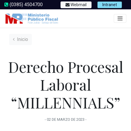
(0385) 4504700
Webmail
Intranet
Inicio
Derecho Procesal
Laboral
“MILLENNIALS”
-
02 DE MARZO
DE
2023
-