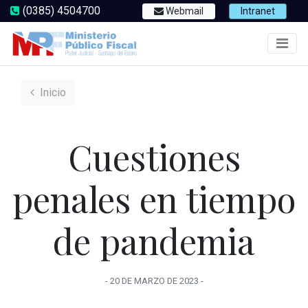
(0385) 4504700
Webmail
Intranet
Inicio
Cuestiones
penales en tiempo
de pandemia
-
20 DE MARZO
DE
2023
-