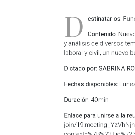
D
estinatarios
: Fun
Contenido
: Nuevo
y análisis de diversos te
laboral y civil, un nuevo 
Dictado por: SABRINA 
Fechas disponibles
: Lune
Duración
: 40min
Enlace para unirse a la re
join/19:meeting_YzVhN
context=%7B%22Tid%22: