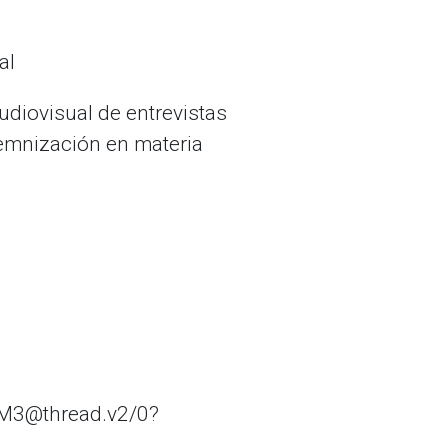
al
audiovisual de entrevistas
demnización en materia
M3@thread.v2/0?