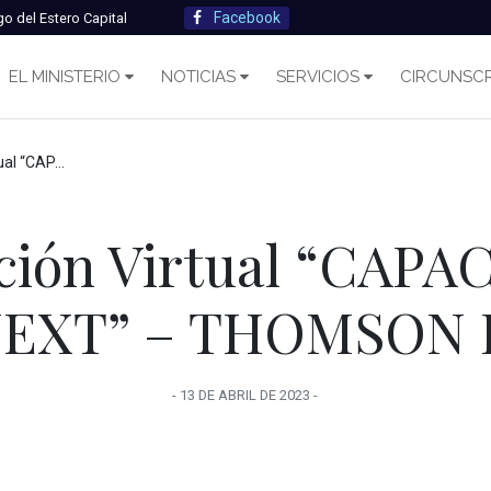
Facebook
go del Estero Capital
EL MINISTERIO
NOTICIAS
SERVICIOS
CIRCUNSCR
XT” – THOMSON REUTERS
ción Virtual “CAP
NEXT” – THOMSON
-
13 DE ABRIL
DE
2023
-