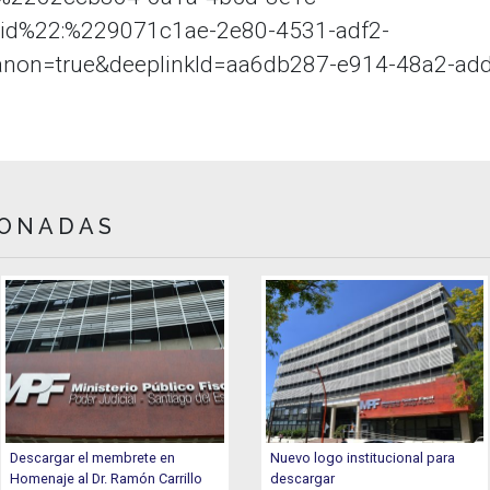
d%22:%229071c1ae-2e80-4531-adf2-
on=true&deeplinkId=aa6db287-e914-48a2-ad
IONADAS
Descargar el membrete en
Nuevo logo institucional para
Homenaje al Dr. Ramón Carrillo
descargar