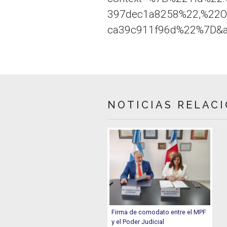
397dec1a8258%22,%22Oi
ca39c911f96d%22%7D&an
NOTICIAS RELAC
Firma de comodato entre el MPF
y el Poder Judicial