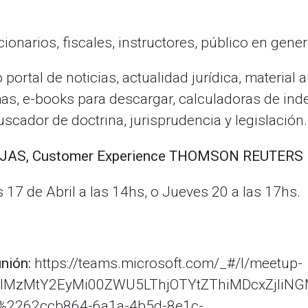
cionarios, fiscales, instructores, público en gener
 portal de noticias, actualidad jurídica, material 
mas, e-books para descargar, calculadoras de in
buscador de doctrina, jurisprudencia y legislación.
ROJAS, Customer Experience THOMSON REUTERS
s 17 de Abril a las 14hs, o Jueves 20 a las 17hs.
unión:
https://teams.microsoft.com/_#/l/meetup-
jhlMzMtY2EyMi00ZWU5LThjOTYtZThiMDcxZjliNG
%2262ccb864-6a1a-4b5d-8e1c-